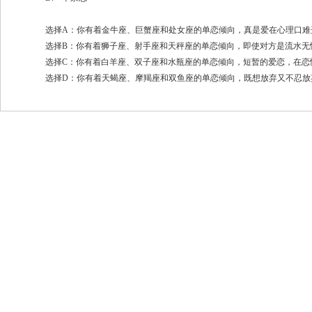
选择A：你有着金牛座、巨蟹座和处女座的单恋倾向，真是爱在心理口难开
选择B：你有着狮子座、射手座和天秤座的单恋倾向，即使对方是流水无
选择C：你有着白羊座、双子座和水瓶座的单恋倾向，短暂的爱恋，在恋
选择D：你有着天蝎座、摩羯座和双鱼座的单恋倾向，既想放弃又不忍放