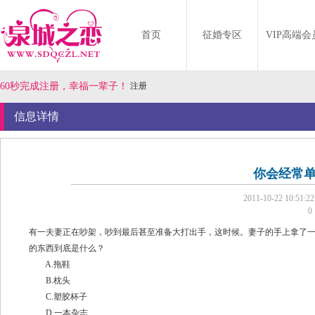
首页
征婚专区
VIP高端会
60秒完成注册，幸福一辈子！
注册
信息详情
你会经常
2011-10-22 10:51:2
0
有一夫妻正在吵架，吵到最后甚至准备大打出手，这时候。妻子的手上拿了
的东西到底是什么？
A.拖鞋
B.枕头
C.塑胶杯子
D.一本杂志