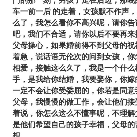
门的那一刻，男孩子走在后边，那晚
车一前一后 的走着，女孩默不作声
么了，我怎么看你不高兴呢，请你告
吧，我们不合适，请你以后不要再来
父母操心，如果婚前得不到父母的祝
着急，说话语无伦次的问到女孩，你
相爱，接触这么久了，我是一个什么
手，是我给你结婚，我要娶你，你嫁
一定不会让你受委屈的，你若是同意
父母，我慢慢的做工作，会让他们接
着说，你怎么这么不懂事呢，不理解
是他们希望自己的孩子幸福，父母的
想。