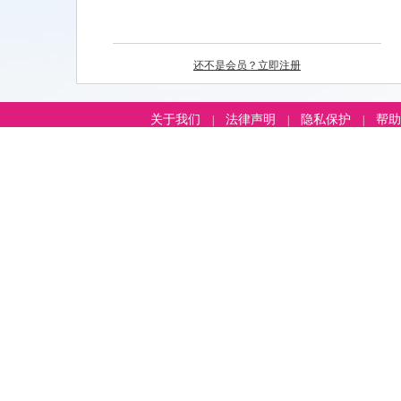
还不是会员？立即注册
关于我们
法律声明
隐私保护
帮助
|
|
|
投诉电话：15562609268
在线咨询QQ：1520587217 792954416
征婚热线：69985808 69986808 69987808 69987828
手机：15562601228， 15562602728，15562601098，15562609268
地址：槐荫区经七路843号泰山大厦14-A01 可乘6、20、29、33、42、81、102、125
交车在经七路西口下车往东40米即到